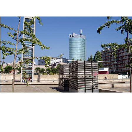
“O Kapture, enquanto solução de digitalização, alavancou o início de
uma mudança de paradigma no que diz respeito aos processos de
negócio municipais, com particular incidência na área do urbanismo.
Paulatinamente, o suporte digital vence a resistência no seio da
organização, relativamente à dependência do papel e internamente
esta ferramenta impulsionou a criação de um ambiente multitarefas,