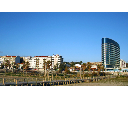
“A solução de digitalização Kapture, no arquivo municipal da Figueira
da Foz desde 2016, revelou-se numa mais-valia.
Para além da digitalização com a mera finalidade de preservação,
permitiu dar a conhecer o nosso espólio, a cedência de documentos,
emissão de certidões no momento.
A desmaterialização está a acontecer, e permite que os serviços