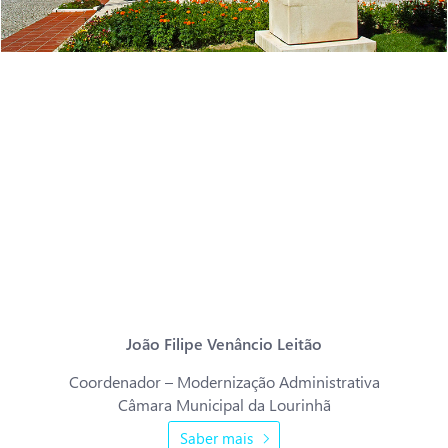
“...já digitalizávamos documentos com o intuito de evitar a saída dos
originais do arquivo, e possibilitar o acesso à distância a alguns tipos
de documentos solicitados ao arquivo municipal, as vantagens com a
aquisição da Kapture traduzem-se especialmente no facto de nos
permitir executar digitalizações de grandes formatos, de forma
normalizada e com a possibilidade de integração das imagens no X-
arq. Por outro lado, em breve, este novos equipamentos irão sem
dúvida melhorar o trabalho cooperativo em termos de acesso interno
à informação/documentação existente por parte de diferentes
serviços, designadamente ao nível dos processos de operações
urbanísticas.”
João Filipe Venâncio Leitão
Coordenador – Modernização Administrativa
Câmara Municipal da Lourinhã
Saber mais