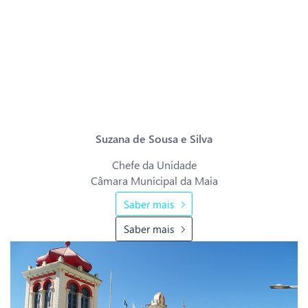
algo impensável até 2012.
Em larga medida, este desenvolvimento deveu-se à usabilidade e
qualidade da solução kapture, que promove, entre outras, a agilização
do atendimento ao tecido empresarial e ao cidadão, possibilitando de
imediato o acesso e reprodução da documentação requerida,
contribuindo de forma inequívoca para a preservação do património
documental deste Município.”
Suzana de Sousa e Silva
Chefe da Unidade
Câmara Municipal da Maia
Saber mais
Saber mais