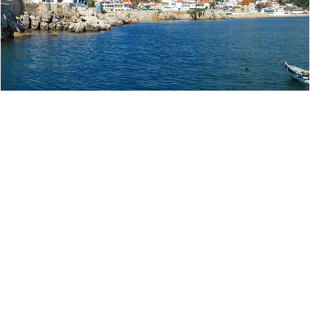
“A aposta na digitalização do Arquivo Municipal de Cascais tem
vindo a revelar-se um dos projetos estruturantes da modernização da
gestão da informação. A prossecução deste objetivo, que no Arquivo
Técnico de Urbanismo é desenvolvido com recurso à solução Kapture,
da MIND, garantiu a desmaterialização de grande parte da nossa
documentação, evitando a circulação, deterioração e perda de
originais e facultando o acesso online a um número crescente de
utilizadores internos e externos. Neste contexto importa registar que o
elevadíssimo número de documentos descritos, digitalizados,
georreferenciados e pesquisáveis em X-Arq contribuiu de forma
decisiva para que durante os períodos de confinamento impostos pela
COVID-19 a gestão do Arquivo não fosse afetada, num período
marcado pelo incentivo ao trabalho cooperativo à distância, com
evidente benefício do serviço prestado.”