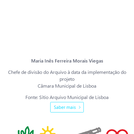
maior eficiência dos circuitos documentais, contribuindo
decisivamente para o desenvolvimento da gestão integrada de
documentos do município de Lisboa, ao melhorar o acesso à
informação, permitir um maior intercâmbio com os clientes externos,
impedir a degradação documental e garantir a transparência dos
procedimentos arquivísticos, facilitando, através da Internet, o acesso
à informação.”
Maria Inês Ferreira Morais Viegas
Chefe de divisão do Arquivo à data da implementação do
projeto
Câmara Municipal de Lisboa
Fonte: Sítio Arquivo Municipal de Lisboa
Saber mais